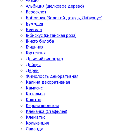
Альбиция (шелковое дерево)
Бересклет
Бобовник (Золотой дождь, Лабурнум)
Буддлея
Вейгела
Гибискус (китайская роза)
Гинкго билоба
Глициния
Гортензия
Девичий виноград
Дейция
Дерен
Жимолость декоративная
Калина декоративная
Кампсис
Катальпа
Каштан
Керрия японская
Клекачка (Стафилея)
Клематис
Кольквиция
Лаванда