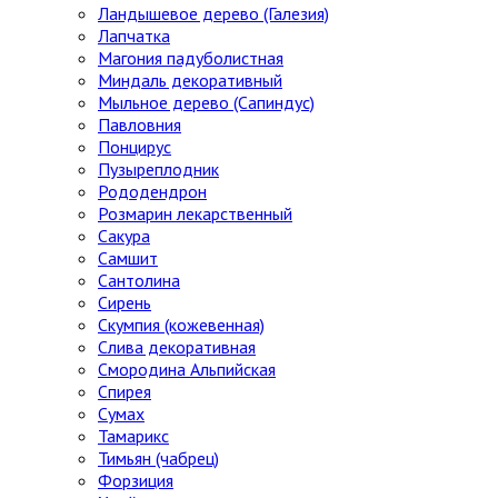
Ландышевое дерево (Галезия)
Лапчатка
Магония падуболистная
Миндаль декоративный
Мыльное дерево (Сапиндус)
Павловния
Понцирус
Пузыреплодник
Рододендрон
Розмарин лекарственный
Сакура
Самшит
Сантолина
Сирень
Скумпия (кожевенная)
Слива декоративная
Смородина Альпийская
Спирея
Сумах
Тамарикс
Тимьян (чабрец)
Форзиция