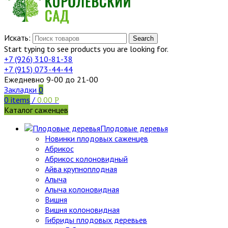
Искать:
Search
Start typing to see products you are looking for.
+7 (926)
310-81-38
+7 (915)
073-44-44
Ежедневно 9-00 до 21-00
Закладки
0
0
items
/
0.00
Р
Каталог саженцев
Плодовые деревья
Новинки плодовых саженцев
Абрикос
Абрикос колоновидный
Айва крупноплодная
Алыча
Алыча колоновидная
Вишня
Вишня колоновидная
Гибриды плодовых деревьев