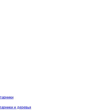
старники
тарники и деревья