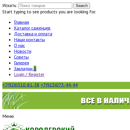
Искать:
Search
Start typing to see products you are looking for.
Главная
Каталог саженцев
Доставка и оплата
Наши контакты
О нас
Новости
Советы
Галерея
Закладки
0
Login / Register
+7(926)310-81-38
+7(915)073-44-44
Меню