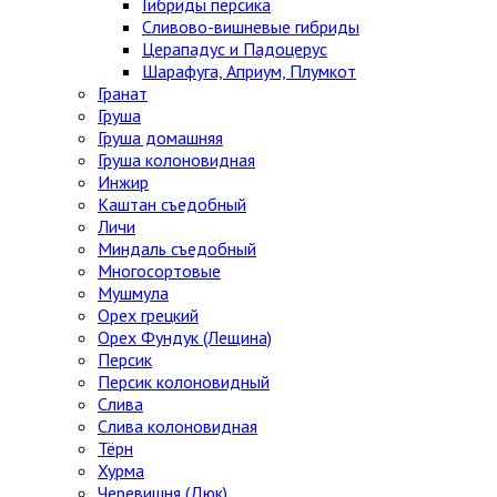
Гибриды персика
Сливово-вишневые гибриды
Церападус и Падоцерус
Шарафуга, Априум, Плумкот
Гранат
Груша
Груша домашняя
Груша колоновидная
Инжир
Каштан съедобный
Личи
Миндаль съедобный
Многосортовые
Мушмула
Орех грецкий
Орех Фундук (Лещина)
Персик
Персик колоновидный
Слива
Слива колоновидная
Тёрн
Хурма
Черевишня (Дюк)