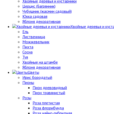
Хвойные деревья и кустарники
Церцис (Багрянник)
Чубушник (жасмин садовый)
Юкка садовая
Яблоня декоративная
Хвойные деревья и куст
Ель
Лиственница
Можжевельник
Пихта
Сосна
Туя
Хвойные на штамбе
Яблоня декоративная
Цветы
Ирис бородатый
Пионы
Пион древовидный
Пион травянистый
Розы
Роза плетистая
Роза флорибунда
Роза чайно-гибридная