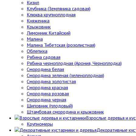
Кизил
Клубника (Земляника садовая)
Клюква крупноплодная
Княженика
Крыжовник
Лимонник Китайский
Малина
Малина Тибетская (розолистная)
Облепиха
Рябина садовая
Рябина черноплодная (Арония, Черноплодка)
Смородина белая
Смородина зеленая (зеленоплодная)
Смородина золотистая
Смородина красная
Смородина розовая
Смородина черная
Шиповник (плодовый)
Штамбовая смородина и крыжовник
Взрослые деревья и ку
Крупномеры
Декоративные кус
Акация