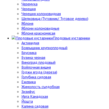
Черемуха
Черешня
Черешня колоновидная
Шелковица (Тутовник/ Тутовое дерево)
Яблоня
Яблони колоновидные
Яблоня красномясая
Плодовые кустарники
Актинидия
Боярышник крупноплодный
Брусника
Бузина черная
Виноград плодовый
Войлочная вишня
Годжи ягода (дереза)
Голубика садовая
Ежевика
Жимолость съедобная
Зизифус
Ирга Канадская
Йошта
Калина садовая