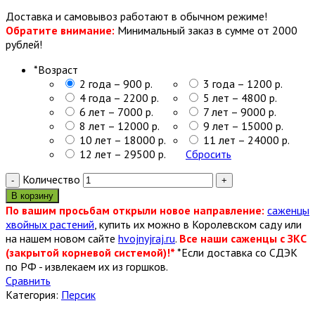
Доставка и самовывоз работают в обычном режиме!
Обратите внимание:
Минимальный заказ в сумме от 2000
рублей!
*
Возраст
2 года – 900 р.
3 года – 1200 р.
4 года – 2200 р.
5 лет – 4800 р.
6 лет – 7000 р.
7 лет – 9000 р.
8 лет – 12000 р.
9 лет – 15000 р.
10 лет – 18000 р.
11 лет – 24000 р.
12 лет – 29500 р.
Сбросить
Количество
В корзину
По вашим просьбам открыли новое направление:
саженцы
хвойных растений
, купить их можно в Королевском саду или
на нашем новом сайте
hvojnyjraj.ru
.
Все наши саженцы с ЗКС
(закрытой корневой системой)!*
*Если доставка со СДЭК
по РФ - извлекаем их из горшков.
Сравнить
Категория:
Персик