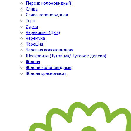
Персик колоновидный
Слива
Слива колоновидная
Тёрн
Хурма
Черевишня (Дюк)
Черемуха
Черешня
Черешня колоновидная
Шелковица (Тутовник/ Тутовое дерево)
Яблоня
Яблони колоновидные
Яблоня красномясая