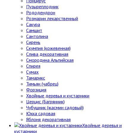
Понцирус
Пузыреплодник
Рододендрон
Розмарин лекарственный
Сакура
Самшит
Сантолина
Сирень
Скумпия (кожевенная)
Слива декоративная
Смородина Альпийская
Спирея
Сумах
Тамарикс
Тимьян (чабрец)
Форзиция
Хвойные деревья и кустарники
Церцис (Багрянник)
Чубушник (жасмин садовый)
Юкка садовая
Яблоня декоративная
Хвойные деревья и
кустарники