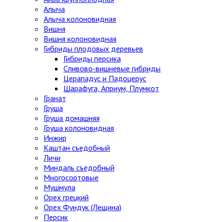
Алыча
Алыча колоновидная
Вишня
Вишня колоновидная
Гибриды плодовых деревьев
Гибриды персика
Сливово-вишневые гибриды
Церападус и Падоцерус
Шарафуга, Априум, Плумкот
Гранат
Груша
Груша домашняя
Груша колоновидная
Инжир
Каштан съедобный
Личи
Миндаль съедобный
Многосортовые
Мушмула
Орех грецкий
Орех Фундук (Лещина)
Персик