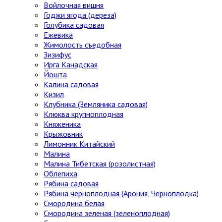
Войлочная вишня
Годжи ягода (дереза)
Голубика садовая
Ежевика
Жимолость съедобная
Зизифус
Ирга Канадская
Йошта
Калина садовая
Кизил
Клубника (Земляника садовая)
Клюква крупноплодная
Княженика
Крыжовник
Лимонник Китайский
Малина
Малина Тибетская (розолистная)
Облепиха
Рябина садовая
Рябина черноплодная (Арония, Черноплодка)
Смородина белая
Смородина зеленая (зеленоплодная)