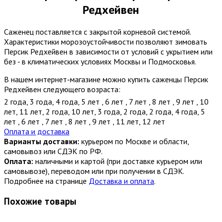
Редхейвен
Саженец поставляется с закрытой корневой системой.
Характеристики морозоустойчивости позволяют зимовать
Персик Редхейвен в зависимости от условий с укрытием или
без - в климатических условиях Москвы и Подмосковья.
В нашем интернет-магазине можно купить саженцы Персик
Редхейвен следующего возраста:
2 года
,
3 года
,
4 года
,
5 лет
,
6 лет
,
7 лет
,
8 лет
,
9 лет
,
10
лет
,
11 лет
,
2 года
,
10 лет
,
3 года
,
2 года
,
2 года
,
4 года
,
5
лет
,
6 лет
,
7 лет
,
8 лет
,
9 лет
,
11 лет
,
12 лет
Оплата и доставка
Варианты доставки:
курьером по Москве и области,
самовывоз или СДЭК по РФ.
Оплата:
наличными и картой (при доставке курьером или
самовывозе), переводом или при получении в СДЭК.
Подробнее на странице
Доставка и оплата
.
Похожие товары