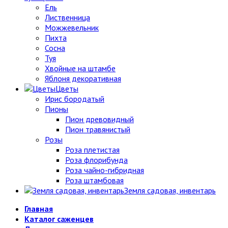
Ель
Лиственница
Можжевельник
Пихта
Сосна
Туя
Хвойные на штамбе
Яблоня декоративная
Цветы
Ирис бородатый
Пионы
Пион древовидный
Пион травянистый
Розы
Роза плетистая
Роза флорибунда
Роза чайно-гибридная
Роза штамбовая
Земля садовая, инвентарь
Главная
Каталог саженцев