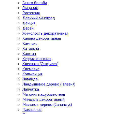
Гинкго билоба
Глициния
Гортензия
Девичий виноград
Дейция
Дерен
Жимолость декоративная
Калина декоративная
Кампсис
Катальпа
Каштан
Керрия японская
Клекачка (Стафилея)
Клематис
Кольквиция
Лаванда
Ландышевое дерево (Галезия)
Лапчатка
Магония падуболистная
Миндаль декоративный
Мыльное дерево (Сапиндус)
Павловния