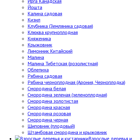
Ирга Канадская
Йошта
Калина садовая
Кизил
Клубника (Земляника садовая)
Клюква крупноплодная
Княженика
Крыжовник
Лимонник Китайский
Малина
Малина Тибетская (розолистная)
Облепиха
Рябина садовая
Рябина черноплодная (Арония, Черноплодка)
Смородина белая
Смородина зеленая (зеленоплодная)
Смородина золотистая
Смородина красная
Смородина розовая
Смородина черная
Шиповник (плодовый)
Штамбовая смородина и крыжовник
Взрослые деревья и