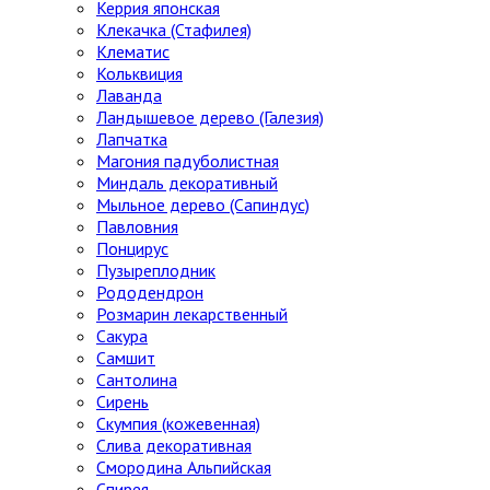
Керрия японская
Клекачка (Стафилея)
Клематис
Кольквиция
Лаванда
Ландышевое дерево (Галезия)
Лапчатка
Магония падуболистная
Миндаль декоративный
Мыльное дерево (Сапиндус)
Павловния
Понцирус
Пузыреплодник
Рододендрон
Розмарин лекарственный
Сакура
Самшит
Сантолина
Сирень
Скумпия (кожевенная)
Слива декоративная
Смородина Альпийская
Спирея