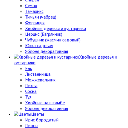
Сумах
Тамарикс
Тимьян (чабрец)
Форзиция
Хвойные деревья и кустарники
Церцис (Багрянник)
Чубушник (жасмин садовый)
Юкка садовая
Яблоня декоративная
Хвойные деревья и
кустарники
Ель
Лиственница
Можжевельник
Пихта
Сосна
Туя
Хвойные на штамбе
Яблоня декоративная
Цветы
Ирис бородатый
Пионы