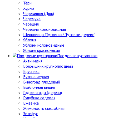
Тёрн
Хурма
Черевишня (Дюк)
Черемуха
Черешня
Черешня колоновидная
Шелковица (Тутовник/ Тутовое дерево)
Яблоня
Яблони колоновидные
Яблоня красномясая
Плодовые кустарники
Актинидия
Боярышник крупноплодный
Брусника
Бузина черная
Виноград плодовый
Войлочная вишня
Годжи ягода (дереза)
Голубика садовая
Ежевика
Жимолость съедобная
Зизифус