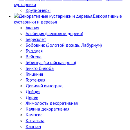
кустарники
Крупномеры
Декоративные
кустарники и деревья
Акация
Альбиция (шелковое дерево)
Бересклет
Бобовник (Золотой дождь, Лабурнум)
Буддлея
Вейгела
Гибискус (китайская роза)
Гинкго билоба
Глициния
Гортензия
Девичий виноград
Дейция
Дерен
Жимолость декоративная
Калина декоративная
Кампсис
Катальпа
Каштан