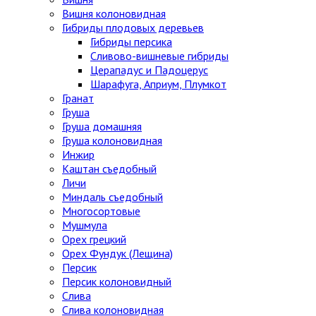
Вишня колоновидная
Гибриды плодовых деревьев
Гибриды персика
Сливово-вишневые гибриды
Церападус и Падоцерус
Шарафуга, Априум, Плумкот
Гранат
Груша
Груша домашняя
Груша колоновидная
Инжир
Каштан съедобный
Личи
Миндаль съедобный
Многосортовые
Мушмула
Орех грецкий
Орех Фундук (Лещина)
Персик
Персик колоновидный
Слива
Слива колоновидная