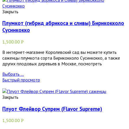
Закрыть
Плумкот (гибрид абрикоса и сливы) Бирикокколо
Сусинкокко
1,500.00
Р
В интернет-магазине Королевский сад вы можете купить
саженцы плумкота сорта Бирикокколо Сусинкокко, а также
других плодовых деревьев в Москве, посмотреть
Выбрать ...
Быстрый просмотр
Закрыть
Плуот Флейвор Супрем (Flavor Supreme)
1,500.00
Р