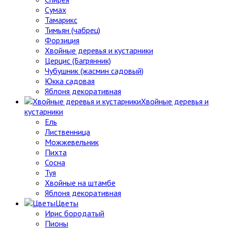
Сумах
Тамарикс
Тимьян (чабрец)
Форзиция
Хвойные деревья и кустарники
Церцис (Багрянник)
Чубушник (жасмин садовый)
Юкка садовая
Яблоня декоративная
Хвойные деревья и
кустарники
Ель
Лиственница
Можжевельник
Пихта
Сосна
Туя
Хвойные на штамбе
Яблоня декоративная
Цветы
Ирис бородатый
Пионы