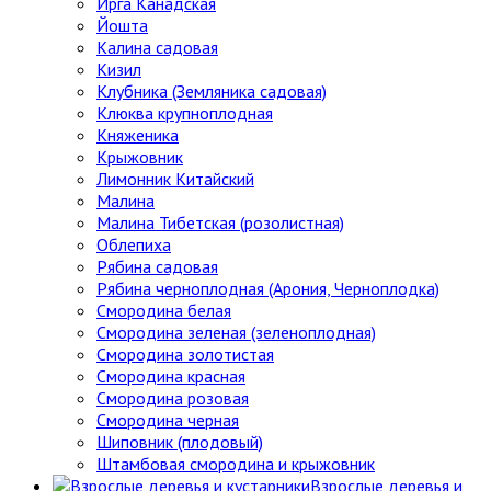
Ирга Канадская
Йошта
Калина садовая
Кизил
Клубника (Земляника садовая)
Клюква крупноплодная
Княженика
Крыжовник
Лимонник Китайский
Малина
Малина Тибетская (розолистная)
Облепиха
Рябина садовая
Рябина черноплодная (Арония, Черноплодка)
Смородина белая
Смородина зеленая (зеленоплодная)
Смородина золотистая
Смородина красная
Смородина розовая
Смородина черная
Шиповник (плодовый)
Штамбовая смородина и крыжовник
Взрослые деревья и