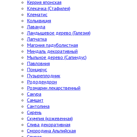
Керрия японская
Клекачка (Стафилея)
Клематис
Кольквиция
Лаванда
Ландышевое дерево (Галезия)
Лапчатка
Магония падуболистная
Миндаль декоративный
Мыльное дерево (Сапиндус)
Павловния
Понцирус
Пузыреплодник
Рододендрон
Розмарин лекарственный
Сакура
Самшит
Сантолина
Сирень
Скумпия (кожевенная)
Слива декоративная
Смородина Альпийская
Спирея