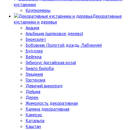
кустарники
Крупномеры
Декоративные
кустарники и деревья
Акация
Альбиция (шелковое дерево)
Бересклет
Бобовник (Золотой дождь, Лабурнум)
Буддлея
Вейгела
Гибискус (китайская роза)
Гинкго билоба
Глициния
Гортензия
Девичий виноград
Дейция
Дерен
Жимолость декоративная
Калина декоративная
Кампсис
Катальпа
Каштан