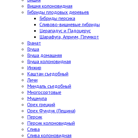
Вишня колоновидная
Гибриды плодовых деревьев
Гибриды персика
Сливово-вишневые гибриды
Церападус и Падоцерус
Шарафуга, Априум, Плумкот
Гранат
Груша
Груша домашняя
Груша колоновидная
Инжир
Каштан съедобный
Личи
Миндаль съедобный
Многосортовые
Мушмула
Орех грецкий
Орех Фундук (Лещина)
Персик
Персик колоновидный
Слива
Слива колоновидная