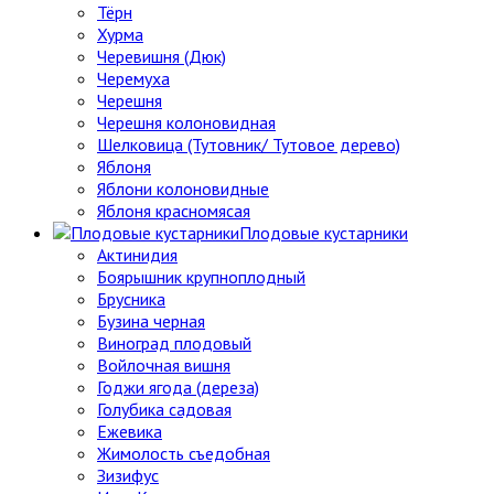
Тёрн
Хурма
Черевишня (Дюк)
Черемуха
Черешня
Черешня колоновидная
Шелковица (Тутовник/ Тутовое дерево)
Яблоня
Яблони колоновидные
Яблоня красномясая
Плодовые кустарники
Актинидия
Боярышник крупноплодный
Брусника
Бузина черная
Виноград плодовый
Войлочная вишня
Годжи ягода (дереза)
Голубика садовая
Ежевика
Жимолость съедобная
Зизифус