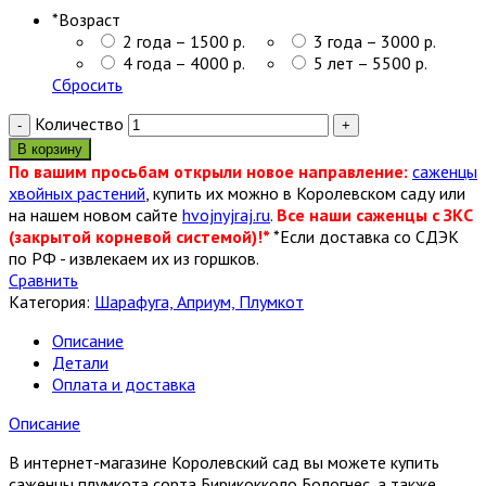
*
Возраст
2 года – 1500 р.
3 года – 3000 р.
4 года – 4000 р.
5 лет – 5500 р.
Сбросить
Количество
В корзину
По вашим просьбам открыли новое направление:
саженцы
хвойных растений
, купить их можно в Королевском саду или
на нашем новом сайте
hvojnyjraj.ru
.
Все наши саженцы с ЗКС
(закрытой корневой системой)!*
*Если доставка со СДЭК
по РФ - извлекаем их из горшков.
Сравнить
Категория:
Шарафуга, Априум, Плумкот
Описание
Детали
Оплата и доставка
Описание
В интернет-магазине Королевский сад вы можете купить
саженцы плумкота сорта Бирикокколо Бологнес, а также