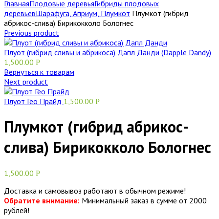
Главная
Плодовые деревья
Гибриды плодовых
деревьев
Шарафуга, Априум, Плумкот
Плумкот (гибрид
абрикос-слива) Бирикокколо Бологнес
Previous product
Плуот (гибрид сливы и абрикоса) Дапл Данди (Dapple Dandy)
1,500.00
Р
Вернуться к товарам
Next product
Плуот Гео Прайд
1,500.00
Р
Плумкот (гибрид абрикос-
слива) Бирикокколо Бологнес
1,500.00
Р
Доставка и самовывоз работают в обычном режиме!
Обратите внимание:
Минимальный заказ в сумме от 2000
рублей!