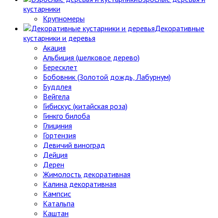
кустарники
Крупномеры
Декоративные
кустарники и деревья
Акация
Альбиция (шелковое дерево)
Бересклет
Бобовник (Золотой дождь, Лабурнум)
Буддлея
Вейгела
Гибискус (китайская роза)
Гинкго билоба
Глициния
Гортензия
Девичий виноград
Дейция
Дерен
Жимолость декоративная
Калина декоративная
Кампсис
Катальпа
Каштан