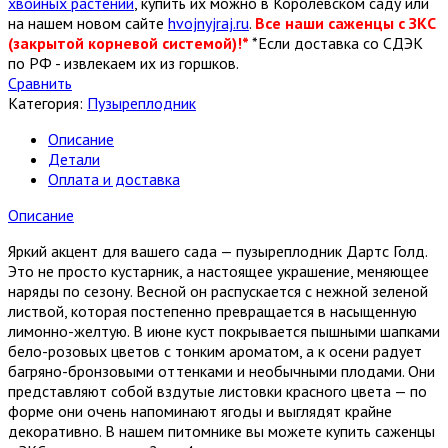
хвойных растений
, купить их можно в Королевском саду или
на нашем новом сайте
hvojnyjraj.ru
.
Все наши саженцы с ЗКС
(закрытой корневой системой)!*
*Если доставка со СДЭК
по РФ - извлекаем их из горшков.
Сравнить
Категория:
Пузыреплодник
Описание
Детали
Оплата и доставка
Описание
Яркий акцент для вашего сада — пузыреплодник Дартс Голд.
Это не просто кустарник, а настоящее украшение, меняющее
наряды по сезону. Весной он распускается с нежной зеленой
листвой, которая постепенно превращается в насыщенную
лимонно-желтую. В июне куст покрывается пышными шапками
бело-розовых цветов с тонким ароматом, а к осени радует
багряно-бронзовыми оттенками и необычными плодами. Они
представляют собой вздутые листовки красного цвета — по
форме они очень напоминают ягоды и выглядят крайне
декоративно. В нашем питомнике вы можете купить саженцы