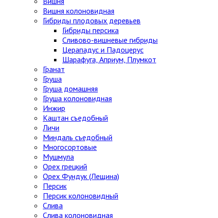
Вишня
Вишня колоновидная
Гибриды плодовых деревьев
Гибриды персика
Сливово-вишневые гибриды
Церападус и Падоцерус
Шарафуга, Априум, Плумкот
Гранат
Груша
Груша домашняя
Груша колоновидная
Инжир
Каштан съедобный
Личи
Миндаль съедобный
Многосортовые
Мушмула
Орех грецкий
Орех Фундук (Лещина)
Персик
Персик колоновидный
Слива
Слива колоновидная