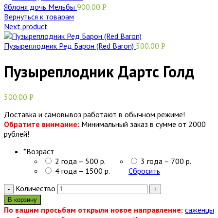
Яблоня дочь Мельбы
900.00
Р
Вернуться к товарам
Next product
Пузыреплодник Ред Барон (Red Baron)
500.00
Р
Пузыреплодник Дартс Голд
500.00
Р
Доставка и самовывоз работают в обычном режиме!
Обратите внимание:
Минимальный заказ в сумме от 2000
рублей!
*
Возраст
2 года – 500 р.
3 года – 700 р.
4 года – 1500 р.
Сбросить
Количество
В корзину
По вашим просьбам открыли новое направление:
саженцы