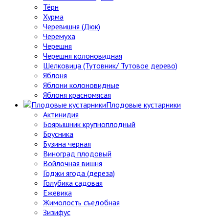
Тёрн
Хурма
Черевишня (Дюк)
Черемуха
Черешня
Черешня колоновидная
Шелковица (Тутовник/ Тутовое дерево)
Яблоня
Яблони колоновидные
Яблоня красномясая
Плодовые кустарники
Актинидия
Боярышник крупноплодный
Брусника
Бузина черная
Виноград плодовый
Войлочная вишня
Годжи ягода (дереза)
Голубика садовая
Ежевика
Жимолость съедобная
Зизифус