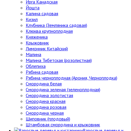
Ирга Канадская
Йошта
Калина садовая
Кизил
Клубника (Земляника садовая)
Клюква крупноплодная
Княженика
Крыжовник
Лимонник Китайский
Малина
Малина Тибетская (розолистная)
Облепиха
Рябина садовая
Рябина черноплодная (Арония, Черноплодка)
Смородина белая
Смородина зеленая (зеленоплодная)
Смородина золотистая
Смородина красная
Смородина розовая
Смородина черная
Шиповник (плодовый)
Штамбовая смородина и крыжовник
Взрослые деревья и