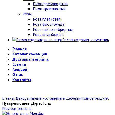
Пион древовидный
Пион травянистый
Розы
Роза плетистая
Роза флорибунда
Роза чайно-гибридная
Роза штамбовая
Земля садовая, инвентарь
Главная
Каталог саженцев
Доставка и оплата
Советы
Галерея
О нас
Контакты
Главная
Декоративные кустарники и деревья
Пузыреплодник
Пузыреплодник Дартс Голд
Previous product