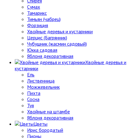
Спирея
Сумах
Тамарикс
Тимьян (чабрец)
Форзиция
Хвойные деревья и кустарники
Церцис (Багрянник)
Чубушник (жасмин садовый)
Юкка садовая
Яблоня декоративная
Хвойные деревья и
кустарники
Ель
Лиственница
Можжевельник
Пихта
Сосна
Туя
Хвойные на штамбе
Яблоня декоративная
Цветы
Ирис бородатый
Пионы