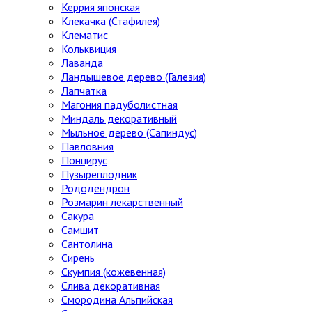
Керрия японская
Клекачка (Стафилея)
Клематис
Кольквиция
Лаванда
Ландышевое дерево (Галезия)
Лапчатка
Магония падуболистная
Миндаль декоративный
Мыльное дерево (Сапиндус)
Павловния
Понцирус
Пузыреплодник
Рододендрон
Розмарин лекарственный
Сакура
Самшит
Сантолина
Сирень
Скумпия (кожевенная)
Слива декоративная
Смородина Альпийская