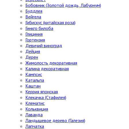
Бобовник (Золотой дождь, Лабурнум)
Буддлея
Вейгела
Гибискус (китайская роза)
Гинкго билоба
Глициния
Гортензия
Девичий виноград
Дейция
Дерен
Жимолость декоративная
Калина декоративная
Кампсис
Катальпа
Каштан
Керрия японская
Клекачка (Стафилея)
Клематис
Кольквиция
Лаванда
Ландышевое дерево (Галезия)
Лапчатка