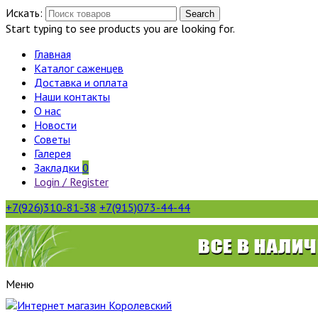
Искать:
Search
Start typing to see products you are looking for.
Главная
Каталог саженцев
Доставка и оплата
Наши контакты
О нас
Новости
Советы
Галерея
Закладки
0
Login / Register
+7(926)310-81-38
+7(915)073-44-44
Меню