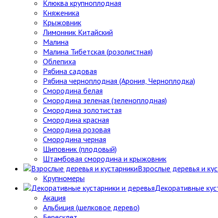
Клюква крупноплодная
Княженика
Крыжовник
Лимонник Китайский
Малина
Малина Тибетская (розолистная)
Облепиха
Рябина садовая
Рябина черноплодная (Арония, Черноплодка)
Смородина белая
Смородина зеленая (зеленоплодная)
Смородина золотистая
Смородина красная
Смородина розовая
Смородина черная
Шиповник (плодовый)
Штамбовая смородина и крыжовник
Взрослые деревья и ку
Крупномеры
Декоративные кус
Акация
Альбиция (шелковое дерево)
Бересклет