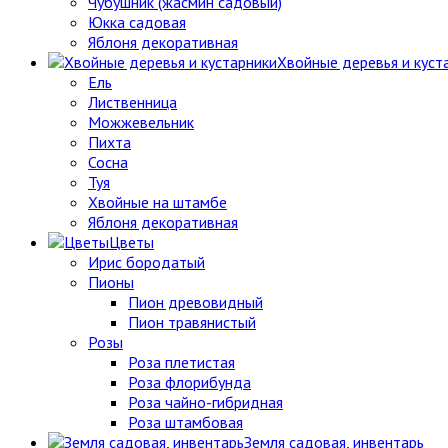
Чубушник (жасмин садовый)
Юкка садовая
Яблоня декоративная
Хвойные деревья и куст
Ель
Лиственница
Можжевельник
Пихта
Сосна
Туя
Хвойные на штамбе
Яблоня декоративная
Цветы
Ирис бородатый
Пионы
Пион древовидный
Пион травянистый
Розы
Роза плетистая
Роза флорибунда
Роза чайно-гибридная
Роза штамбовая
Земля садовая, инвентарь