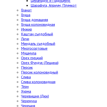
Церападус и Падоцерус
Шарафуга, Априум, Плумкот
Гранат
Груша
Груша домашняя
Груша колоновидная
Инжир
Каштан съедобный
Личи
Миндаль съедобный
Многосортовые
Мушмула
Орех грецкий
Орех Фундук (Лещина)
Персик
Персик колоновидный
Слива
Слива колоновидная
Тёрн
Хурма
Черевишня (Дюк)
Черемуха
Черешня