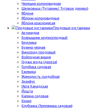
Черешня колоновидная
Шелковица (Тутовник/ Тутовое дерево)
Яблоня
Яблони колоновидные
Яблоня красномясая
Плодовые кустарники
Актинидия
Боярышник крупноплодный
Брусника
Бузина черная
Виноград плодовый
Войлочная вишня
Годжи ягода (дереза)
Голубика садовая
Ежевика
Жимолость съедобная
Зизифус
Ирга Канадская
Йошта
Калина садовая
Кизил
Клубника (Земляника садовая)