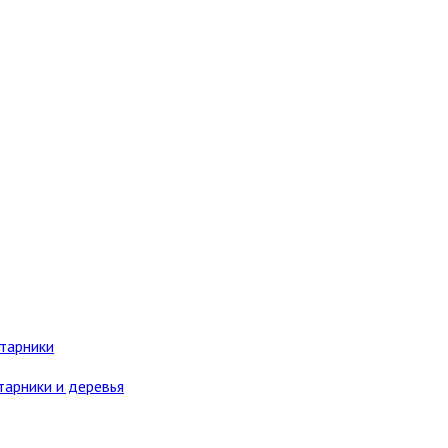
старники
тарники и деревья