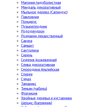
Магония падуболистная
Миндаль декоративный
Мыльное дерево (Сапиндус)
Павловния
Понцирус
Пузыреплодник
Рододендрон
Розмарин лекарственный
Сакура
Самшит
Сантолина
Сирень
Скумпия (кожевенная)
Слива декоративная
Смородина Альпийская
Спирея
Сумах
Тамарикс
Тимьян (чабрец)
Форзиция
Хвойные деревья и кустарники
Церцис (Багрянник)