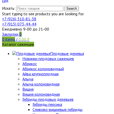
Искать:
Search
Start typing to see products you are looking for.
+7 (926)
310-81-38
+7 (915)
073-44-44
Ежедневно 9-00 до 21-00
Закладки
0
0
items
/
0.00
Р
Каталог саженцев
Плодовые деревья
Новинки плодовых саженцев
Абрикос
Абрикос колоновидный
Айва крупноплодная
Алыча
Алыча колоновидная
Вишня
Вишня колоновидная
Гибриды плодовых деревьев
Гибриды персика
Сливово-вишневые гибриды