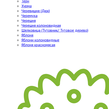
Тёрн
Хурма
Черевишня (Дюк)
Черемуха
Черешня
Черешня колоновидная
Шелковица (Тутовник/ Тутовое дерево)
Яблоня
Яблони колоновидные
Яблоня красномясая