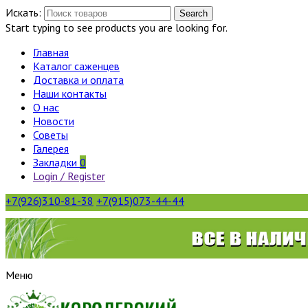
Искать:
Search
Start typing to see products you are looking for.
Главная
Каталог саженцев
Доставка и оплата
Наши контакты
О нас
Новости
Советы
Галерея
Закладки
0
Login / Register
+7(926)310-81-38
+7(915)073-44-44
Меню