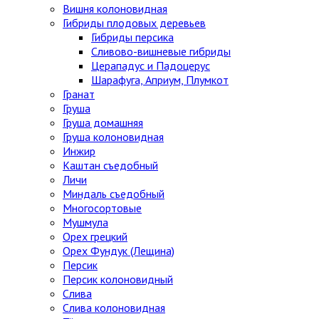
Вишня колоновидная
Гибриды плодовых деревьев
Гибриды персика
Сливово-вишневые гибриды
Церападус и Падоцерус
Шарафуга, Априум, Плумкот
Гранат
Груша
Груша домашняя
Груша колоновидная
Инжир
Каштан съедобный
Личи
Миндаль съедобный
Многосортовые
Мушмула
Орех грецкий
Орех Фундук (Лещина)
Персик
Персик колоновидный
Слива
Слива колоновидная