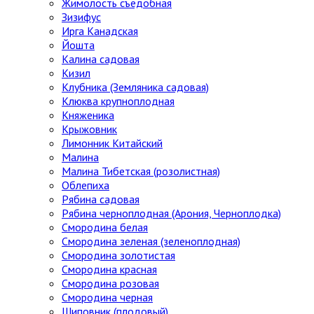
Жимолость съедобная
Зизифус
Ирга Канадская
Йошта
Калина садовая
Кизил
Клубника (Земляника садовая)
Клюква крупноплодная
Княженика
Крыжовник
Лимонник Китайский
Малина
Малина Тибетская (розолистная)
Облепиха
Рябина садовая
Рябина черноплодная (Арония, Черноплодка)
Смородина белая
Смородина зеленая (зеленоплодная)
Смородина золотистая
Смородина красная
Смородина розовая
Смородина черная
Шиповник (плодовый)