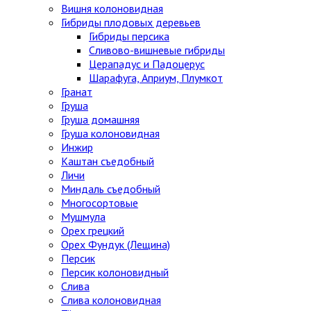
Вишня колоновидная
Гибриды плодовых деревьев
Гибриды персика
Сливово-вишневые гибриды
Церападус и Падоцерус
Шарафуга, Априум, Плумкот
Гранат
Груша
Груша домашняя
Груша колоновидная
Инжир
Каштан съедобный
Личи
Миндаль съедобный
Многосортовые
Мушмула
Орех грецкий
Орех Фундук (Лещина)
Персик
Персик колоновидный
Слива
Слива колоновидная