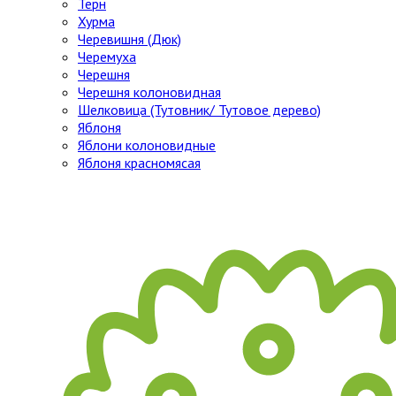
Тёрн
Хурма
Черевишня (Дюк)
Черемуха
Черешня
Черешня колоновидная
Шелковица (Тутовник/ Тутовое дерево)
Яблоня
Яблони колоновидные
Яблоня красномясая