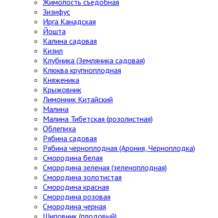
Жимолость съедобная
Зизифус
Ирга Канадская
Йошта
Калина садовая
Кизил
Клубника (Земляника садовая)
Клюква крупноплодная
Княженика
Крыжовник
Лимонник Китайский
Малина
Малина Тибетская (розолистная)
Облепиха
Рябина садовая
Рябина черноплодная (Арония, Черноплодка)
Смородина белая
Смородина зеленая (зеленоплодная)
Смородина золотистая
Смородина красная
Смородина розовая
Смородина черная
Шиповник (плодовый)