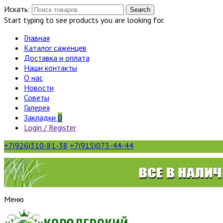
Искать:
Search
Start typing to see products you are looking for.
Главная
Каталог саженцев
Доставка и оплата
Наши контакты
О нас
Новости
Советы
Галерея
Закладки
0
Login / Register
+7(926)310-81-38
+7(915)073-44-44
Меню