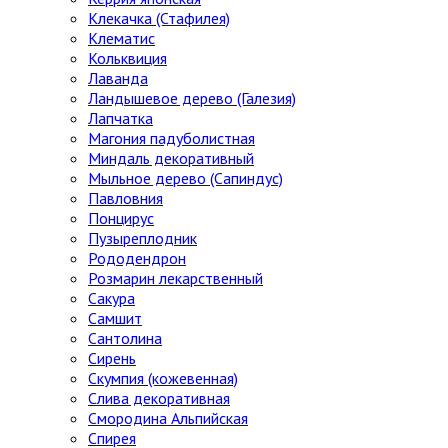
Клекачка (Стафилея)
Клематис
Кольквиция
Лаванда
Ландышевое дерево (Галезия)
Лапчатка
Магония падуболистная
Миндаль декоративный
Мыльное дерево (Сапиндус)
Павловния
Понцирус
Пузыреплодник
Рододендрон
Розмарин лекарственный
Сакура
Самшит
Сантолина
Сирень
Скумпия (кожевенная)
Слива декоративная
Смородина Альпийская
Спирея