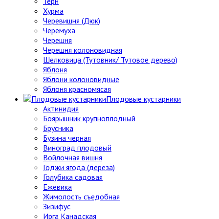
Тёрн
Хурма
Черевишня (Дюк)
Черемуха
Черешня
Черешня колоновидная
Шелковица (Тутовник/ Тутовое дерево)
Яблоня
Яблони колоновидные
Яблоня красномясая
Плодовые кустарники
Актинидия
Боярышник крупноплодный
Брусника
Бузина черная
Виноград плодовый
Войлочная вишня
Годжи ягода (дереза)
Голубика садовая
Ежевика
Жимолость съедобная
Зизифус
Ирга Канадская