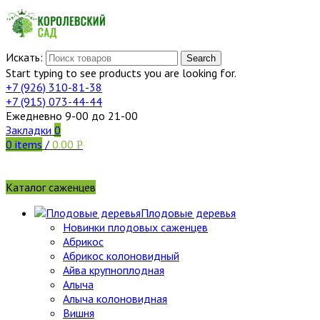
Искать:
Search
Start typing to see products you are looking for.
+7 (926)
310-81-38
+7 (915)
073-44-44
Ежедневно 9-00 до 21-00
Закладки
0
0
items
/
0.00
Р
Каталог саженцев
Плодовые деревья
Новинки плодовых саженцев
Абрикос
Абрикос колоновидный
Айва крупноплодная
Алыча
Алыча колоновидная
Вишня