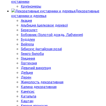
кустарники
Крупномеры
Декоративные
кустарники и деревья
Акация
Альбиция (шелковое дерево)
Бересклет
Бобовник (Золотой дождь, Лабурнум)
Буддлея
Вейгела
Гибискус (китайская роза)
Гинкго билоба
Глициния
Гортензия
Девичий виноград
Дейция
Дерен
Жимолость декоративная
Калина декоративная
Кампсис
Катальпа
Каштан
Керрия японская