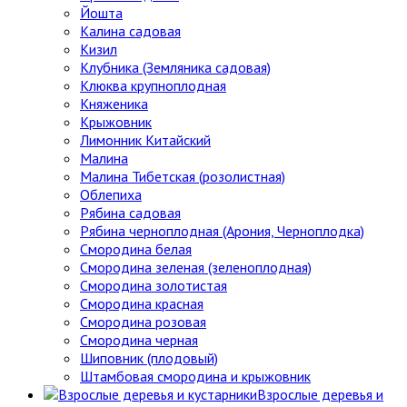
Йошта
Калина садовая
Кизил
Клубника (Земляника садовая)
Клюква крупноплодная
Княженика
Крыжовник
Лимонник Китайский
Малина
Малина Тибетская (розолистная)
Облепиха
Рябина садовая
Рябина черноплодная (Арония, Черноплодка)
Смородина белая
Смородина зеленая (зеленоплодная)
Смородина золотистая
Смородина красная
Смородина розовая
Смородина черная
Шиповник (плодовый)
Штамбовая смородина и крыжовник
Взрослые деревья и