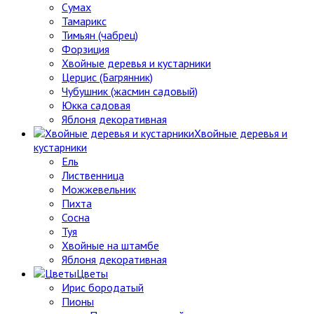
Сумах
Тамарикс
Тимьян (чабрец)
Форзиция
Хвойные деревья и кустарники
Церцис (Багрянник)
Чубушник (жасмин садовый)
Юкка садовая
Яблоня декоративная
Хвойные деревья и
кустарники
Ель
Лиственница
Можжевельник
Пихта
Сосна
Туя
Хвойные на штамбе
Яблоня декоративная
Цветы
Ирис бородатый
Пионы