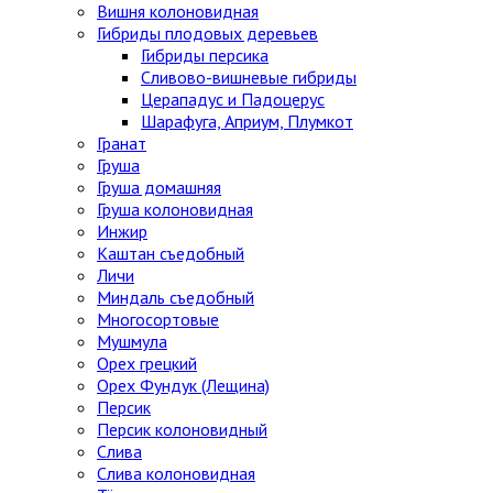
Вишня колоновидная
Гибриды плодовых деревьев
Гибриды персика
Сливово-вишневые гибриды
Церападус и Падоцерус
Шарафуга, Априум, Плумкот
Гранат
Груша
Груша домашняя
Груша колоновидная
Инжир
Каштан съедобный
Личи
Миндаль съедобный
Многосортовые
Мушмула
Орех грецкий
Орех Фундук (Лещина)
Персик
Персик колоновидный
Слива
Слива колоновидная