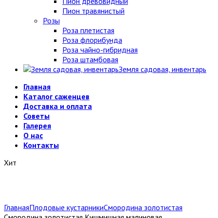
Пион древовидный
Пион травянистый
Розы
Роза плетистая
Роза флорибунда
Роза чайно-гибридная
Роза штамбовая
Земля садовая, инвентарь
Главная
Каталог саженцев
Доставка и оплата
Советы
Галерея
О нас
Контакты
Хит
Главная
Плодовые кустарники
Смородина золотистая
Смородина золотистая Кишмишная малиновая