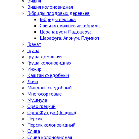
Вишня
Вишня колоновидная
Гибриды плодовых деревьев
Гибриды персика
Сливово-вишневые гибриды
Церападус и Падоцерус
Шарафуга, Априум, Плумкот
Гранат
Груша
Груша домашняя
Груша колоновидная
Инжир
Каштан съедобный
Личи
Миндаль съедобный
Многосортовые
Мушмула
Орех грецкий
Орех Фундук (Лещина)
Персик
Персик колоновидный
Слива
Слива колоновидная