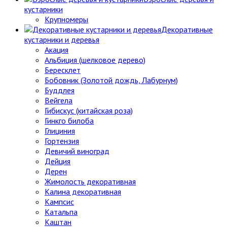
кустарники
Крупномеры
Декоративные
кустарники и деревья
Акация
Альбиция (шелковое дерево)
Бересклет
Бобовник (Золотой дождь, Лабурнум)
Буддлея
Вейгела
Гибискус (китайская роза)
Гинкго билоба
Глициния
Гортензия
Девичий виноград
Дейция
Дерен
Жимолость декоративная
Калина декоративная
Кампсис
Катальпа
Каштан