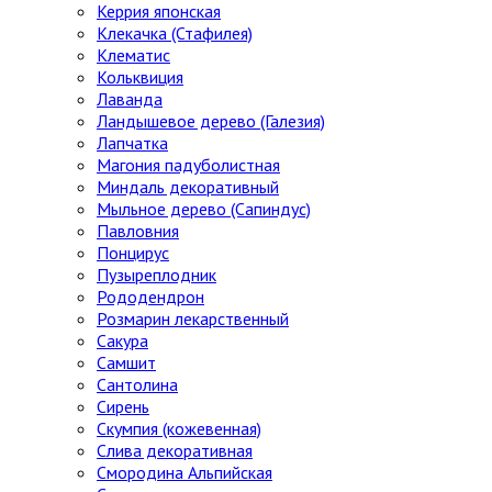
Керрия японская
Клекачка (Стафилея)
Клематис
Кольквиция
Лаванда
Ландышевое дерево (Галезия)
Лапчатка
Магония падуболистная
Миндаль декоративный
Мыльное дерево (Сапиндус)
Павловния
Понцирус
Пузыреплодник
Рододендрон
Розмарин лекарственный
Сакура
Самшит
Сантолина
Сирень
Скумпия (кожевенная)
Слива декоративная
Смородина Альпийская