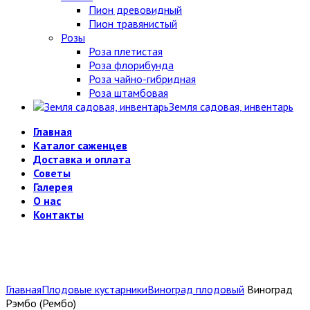
Пион древовидный
Пион травянистый
Розы
Роза плетистая
Роза флорибунда
Роза чайно-гибридная
Роза штамбовая
Земля садовая, инвентарь
Главная
Каталог саженцев
Доставка и оплата
Советы
Галерея
О нас
Контакты
Главная
Плодовые кустарники
Виноград плодовый
Виноград
Рэмбо (Рембо)