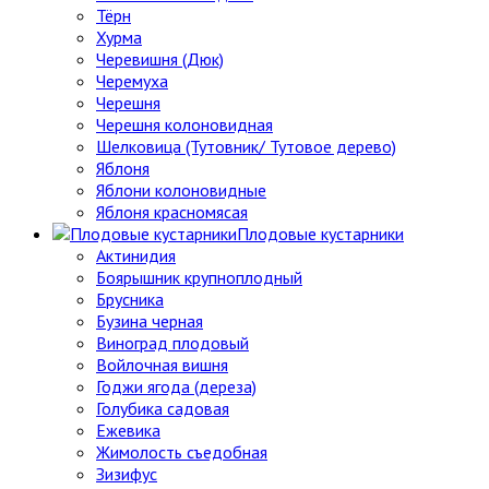
Тёрн
Хурма
Черевишня (Дюк)
Черемуха
Черешня
Черешня колоновидная
Шелковица (Тутовник/ Тутовое дерево)
Яблоня
Яблони колоновидные
Яблоня красномясая
Плодовые кустарники
Актинидия
Боярышник крупноплодный
Брусника
Бузина черная
Виноград плодовый
Войлочная вишня
Годжи ягода (дереза)
Голубика садовая
Ежевика
Жимолость съедобная
Зизифус