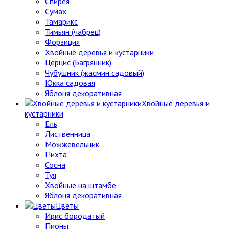
Спирея
Сумах
Тамарикс
Тимьян (чабрец)
Форзиция
Хвойные деревья и кустарники
Церцис (Багрянник)
Чубушник (жасмин садовый)
Юкка садовая
Яблоня декоративная
Хвойные деревья и
кустарники
Ель
Лиственница
Можжевельник
Пихта
Сосна
Туя
Хвойные на штамбе
Яблоня декоративная
Цветы
Ирис бородатый
Пионы