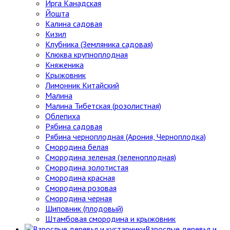
Ирга Канадская
Йошта
Калина садовая
Кизил
Клубника (Земляника садовая)
Клюква крупноплодная
Княженика
Крыжовник
Лимонник Китайский
Малина
Малина Тибетская (розолистная)
Облепиха
Рябина садовая
Рябина черноплодная (Арония, Черноплодка)
Смородина белая
Смородина зеленая (зеленоплодная)
Смородина золотистая
Смородина красная
Смородина розовая
Смородина черная
Шиповник (плодовый)
Штамбовая смородина и крыжовник
Взрослые деревья и