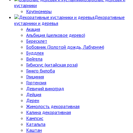
кустарники
Крупномеры
Декоративные
кустарники и деревья
Акация
Альбиция (шелковое дерево)
Бересклет
Бобовник (Золотой дождь, Лабурнум)
Буддлея
Вейгела
Гибискус (китайская роза)
Гинкго билоба
Глициния
Гортензия
Девичий виноград
Дейция
Дерен
Жимолость декоративная
Калина декоративная
Кампсис
Катальпа
Каштан