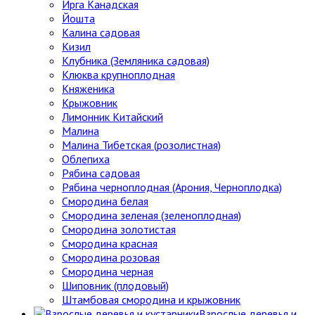
Ирга Канадская
Йошта
Калина садовая
Кизил
Клубника (Земляника садовая)
Клюква крупноплодная
Княженика
Крыжовник
Лимонник Китайский
Малина
Малина Тибетская (розолистная)
Облепиха
Рябина садовая
Рябина черноплодная (Арония, Черноплодка)
Смородина белая
Смородина зеленая (зеленоплодная)
Смородина золотистая
Смородина красная
Смородина розовая
Смородина черная
Шиповник (плодовый)
Штамбовая смородина и крыжовник
Взрослые деревья и