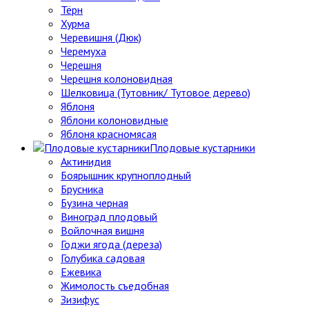
Тёрн
Хурма
Черевишня (Дюк)
Черемуха
Черешня
Черешня колоновидная
Шелковица (Тутовник/ Тутовое дерево)
Яблоня
Яблони колоновидные
Яблоня красномясая
Плодовые кустарники
Актинидия
Боярышник крупноплодный
Брусника
Бузина черная
Виноград плодовый
Войлочная вишня
Годжи ягода (дереза)
Голубика садовая
Ежевика
Жимолость съедобная
Зизифус