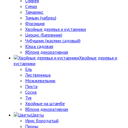
Спирея
Сумах
Тамарикс
Тимьян (чабрец)
Форзиция
Хвойные деревья и кустарники
Церцис (Багрянник)
Чубушник (жасмин садовый)
Юкка садовая
Яблоня декоративная
Хвойные деревья и
кустарники
Ель
Лиственница
Можжевельник
Пихта
Сосна
Туя
Хвойные на штамбе
Яблоня декоративная
Цветы
Ирис бородатый
Пионы