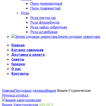
Пион древовидный
Пион травянистый
Розы
Роза плетистая
Роза флорибунда
Роза чайно-гибридная
Роза штамбовая
Земля садовая, инвентарь
Главная
Каталог саженцев
Доставка и оплата
Советы
Галерея
О нас
Контакты
Главная
Плодовые деревья
Вишня
Вишня Студенческая
Previous product
Вишня Харитоновская
900.00
Р