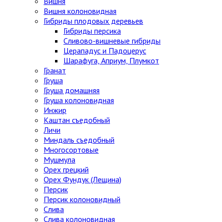
Вишня
Вишня колоновидная
Гибриды плодовых деревьев
Гибриды персика
Сливово-вишневые гибриды
Церападус и Падоцерус
Шарафуга, Априум, Плумкот
Гранат
Груша
Груша домашняя
Груша колоновидная
Инжир
Каштан съедобный
Личи
Миндаль съедобный
Многосортовые
Мушмула
Орех грецкий
Орех Фундук (Лещина)
Персик
Персик колоновидный
Слива
Слива колоновидная