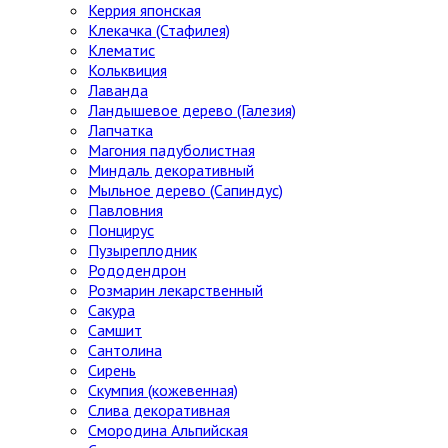
Керрия японская
Клекачка (Стафилея)
Клематис
Кольквиция
Лаванда
Ландышевое дерево (Галезия)
Лапчатка
Магония падуболистная
Миндаль декоративный
Мыльное дерево (Сапиндус)
Павловния
Понцирус
Пузыреплодник
Рододендрон
Розмарин лекарственный
Сакура
Самшит
Сантолина
Сирень
Скумпия (кожевенная)
Слива декоративная
Смородина Альпийская