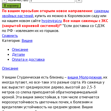
В корзину
По вашим просьбам открыли новое направление:
саженцы
хвойных растений
, купить их можно в Королевском саду или
на нашем новом сайте
hvojnyjraj.ru
.
Все наши саженцы с ЗКС
(закрытой корневой системой)!*
*Если доставка со СДЭК
по РФ - извлекаем их из горшков.
Сравнить
Категория:
Вишня
Описание
Детали
Оплата и доставка
Описание
У вишни Студенческая есть близнец –
вишня Молодежная
, их
иногда путают, но все-таки это разные сорта. Из саженца у
вас вырастет среднерослое дерево, высотой до 2,5-3
метров со слегка приподнятой обратнопирамидальной
кроной. Эта вишня зимостойкая, в том числе отмечается
морозоустойчивость цветочных почек, к болезням и
вредителям устойчивость на среднем уровне. Вишня