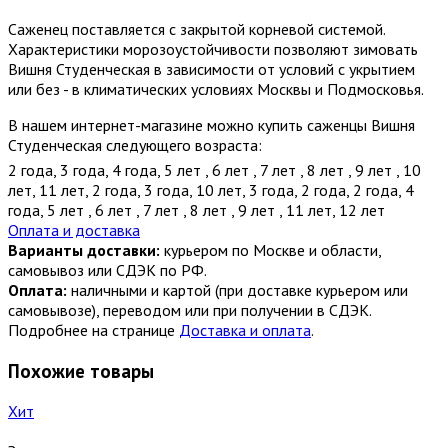
Саженец поставляется с закрытой корневой системой.
Характеристики морозоустойчивости позволяют зимовать
Вишня Студенческая в зависимости от условий с укрытием
или без - в климатических условиях Москвы и Подмосковья.
В нашем интернет-магазине можно купить саженцы Вишня
Студенческая следующего возраста:
2 года
,
3 года
,
4 года
,
5 лет
,
6 лет
,
7 лет
,
8 лет
,
9 лет
,
10
лет
,
11 лет
,
2 года
,
3 года
,
10 лет
,
3 года
,
2 года
,
2 года
,
4
года
,
5 лет
,
6 лет
,
7 лет
,
8 лет
,
9 лет
,
11 лет
,
12 лет
Оплата и доставка
Варианты доставки:
курьером по Москве и области,
самовывоз или СДЭК по РФ.
Оплата:
наличными и картой (при доставке курьером или
самовывозе), переводом или при получении в СДЭК.
Подробнее на странице
Доставка и оплата
.
Похожие товары
Хит