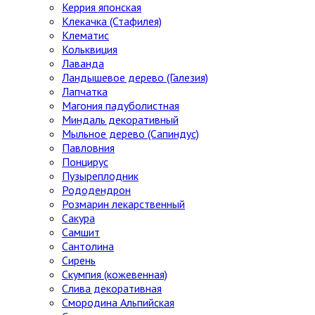
Керрия японская
Клекачка (Стафилея)
Клематис
Кольквиция
Лаванда
Ландышевое дерево (Галезия)
Лапчатка
Магония падуболистная
Миндаль декоративный
Мыльное дерево (Сапиндус)
Павловния
Понцирус
Пузыреплодник
Рододендрон
Розмарин лекарственный
Сакура
Самшит
Сантолина
Сирень
Скумпия (кожевенная)
Слива декоративная
Смородина Альпийская