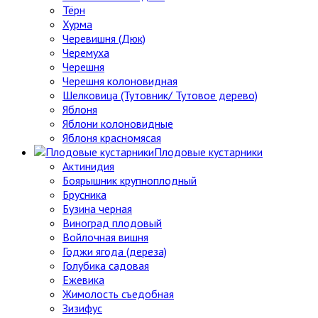
Тёрн
Хурма
Черевишня (Дюк)
Черемуха
Черешня
Черешня колоновидная
Шелковица (Тутовник/ Тутовое дерево)
Яблоня
Яблони колоновидные
Яблоня красномясая
Плодовые кустарники
Актинидия
Боярышник крупноплодный
Брусника
Бузина черная
Виноград плодовый
Войлочная вишня
Годжи ягода (дереза)
Голубика садовая
Ежевика
Жимолость съедобная
Зизифус