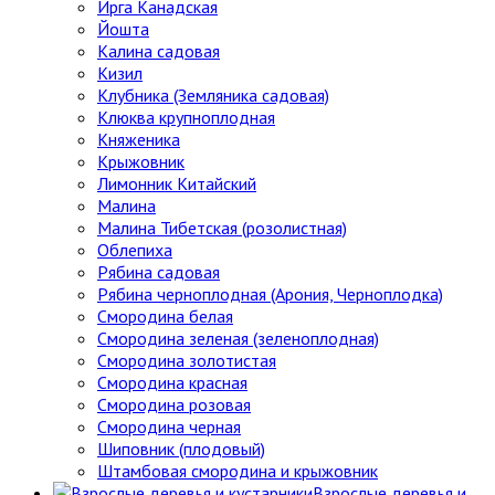
Ирга Канадская
Йошта
Калина садовая
Кизил
Клубника (Земляника садовая)
Клюква крупноплодная
Княженика
Крыжовник
Лимонник Китайский
Малина
Малина Тибетская (розолистная)
Облепиха
Рябина садовая
Рябина черноплодная (Арония, Черноплодка)
Смородина белая
Смородина зеленая (зеленоплодная)
Смородина золотистая
Смородина красная
Смородина розовая
Смородина черная
Шиповник (плодовый)
Штамбовая смородина и крыжовник
Взрослые деревья и