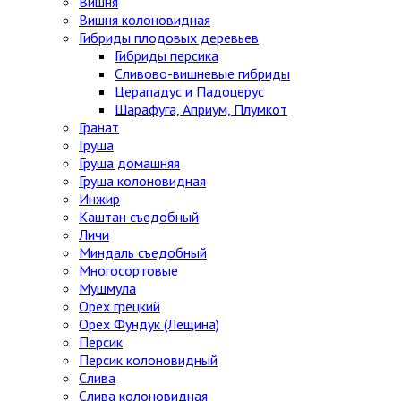
Вишня
Вишня колоновидная
Гибриды плодовых деревьев
Гибриды персика
Сливово-вишневые гибриды
Церападус и Падоцерус
Шарафуга, Априум, Плумкот
Гранат
Груша
Груша домашняя
Груша колоновидная
Инжир
Каштан съедобный
Личи
Миндаль съедобный
Многосортовые
Мушмула
Орех грецкий
Орех Фундук (Лещина)
Персик
Персик колоновидный
Слива
Слива колоновидная