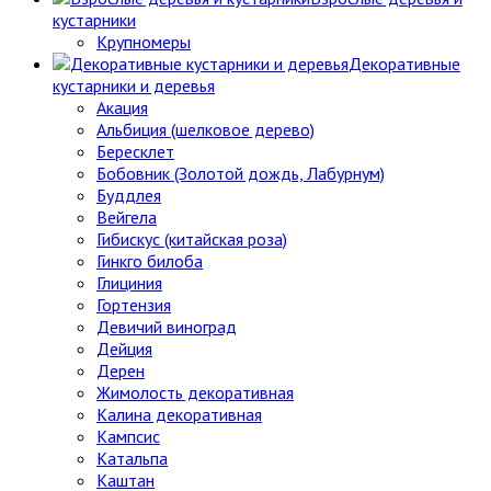
кустарники
Крупномеры
Декоративные
кустарники и деревья
Акация
Альбиция (шелковое дерево)
Бересклет
Бобовник (Золотой дождь, Лабурнум)
Буддлея
Вейгела
Гибискус (китайская роза)
Гинкго билоба
Глициния
Гортензия
Девичий виноград
Дейция
Дерен
Жимолость декоративная
Калина декоративная
Кампсис
Катальпа
Каштан