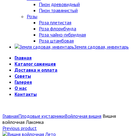
Пион древовидный
Пион травянистый
Розы
Роза плетистая
Роза флорибунда
Роза чайно-гибридная
Роза штамбовая
Земля садовая, инвентарь
Главная
Каталог саженцев
Доставка и оплата
Советы
Галерея
О нас
Контакты
Главная
Плодовые кустарники
Войлочная вишня
Вишня
войлочная Лакомка
Previous product