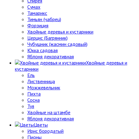
Спирея
Сумах
Тамарикс
Тимьян (чабрец)
Форзиция
Хвойные деревья и кустарники
Церцис (Багрянник)
Чубушник (жасмин садовый)
Юкка садовая
Яблоня декоративная
Хвойные деревья и
кустарники
Ель
Лиственница
Можжевельник
Пихта
Сосна
Туя
Хвойные на штамбе
Яблоня декоративная
Цветы
Ирис бородатый
Пионы