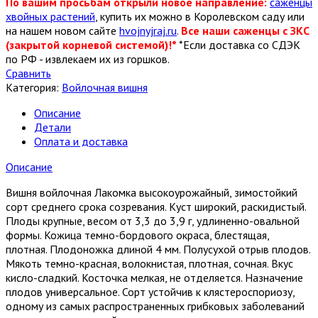
По вашим просьбам открыли новое направление:
саженцы
хвойных растений
, купить их можно в Королевском саду или
на нашем новом сайте
hvojnyjraj.ru
.
Все наши саженцы с ЗКС
(закрытой корневой системой)!*
*Если доставка со СДЭК
по РФ - извлекаем их из горшков.
Сравнить
Категория:
Войлочная вишня
Описание
Детали
Оплата и доставка
Описание
Вишня войлочная Лакомка высокоурожайный, зимостойкий
сорт среднего срока созревания. Куст широкий, раскидистый.
Плоды крупные, весом от 3,3 до 3,9 г, удлиненно-овальной
формы. Кожица темно-бордового окраса, блестящая,
плотная. Плодоножка длиной 4 мм. Полусухой отрыв плодов.
Мякоть темно-красная, волокнистая, плотная, сочная. Вкус
кисло-сладкий. Косточка мелкая, не отделяется. Назначение
плодов универсальное. Сорт устойчив к клястероспориозу,
одному из самых распространенных грибковых заболеваний