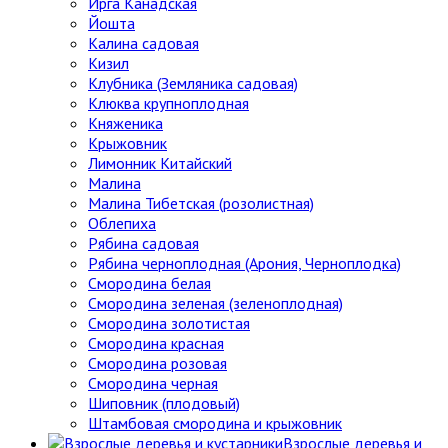
Ирга Канадская
Йошта
Калина садовая
Кизил
Клубника (Земляника садовая)
Клюква крупноплодная
Княженика
Крыжовник
Лимонник Китайский
Малина
Малина Тибетская (розолистная)
Облепиха
Рябина садовая
Рябина черноплодная (Арония, Черноплодка)
Смородина белая
Смородина зеленая (зеленоплодная)
Смородина золотистая
Смородина красная
Смородина розовая
Смородина черная
Шиповник (плодовый)
Штамбовая смородина и крыжовник
Взрослые деревья и