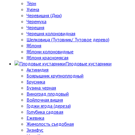
Тёрн
Хурма
Черевишня (Дюк)
Черемуха
Черешня
Черешня колоновидная
Шелковица (Тутовник/ Тутовое дерево)
Яблоня
Яблони колоновидные
Яблоня красномясая
Плодовые кустарники
Актинидия
Боярышник крупноплодный
Брусника
Бузина черная
Виноград плодовый
Войлочная вишня
Годжи ягода (дереза)
Голубика садовая
Ежевика
Жимолость съедобная
Зизифус