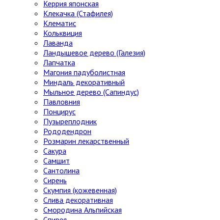
Керрия японская
Клекачка (Стафилея)
Клематис
Кольквиция
Лаванда
Ландышевое дерево (Галезия)
Лапчатка
Магония падуболистная
Миндаль декоративный
Мыльное дерево (Сапиндус)
Павловния
Понцирус
Пузыреплодник
Рододендрон
Розмарин лекарственный
Сакура
Самшит
Сантолина
Сирень
Скумпия (кожевенная)
Слива декоративная
Смородина Альпийская
Спирея