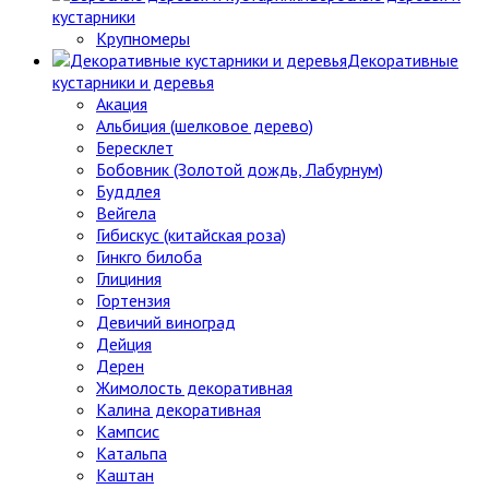
кустарники
Крупномеры
Декоративные
кустарники и деревья
Акация
Альбиция (шелковое дерево)
Бересклет
Бобовник (Золотой дождь, Лабурнум)
Буддлея
Вейгела
Гибискус (китайская роза)
Гинкго билоба
Глициния
Гортензия
Девичий виноград
Дейция
Дерен
Жимолость декоративная
Калина декоративная
Кампсис
Катальпа
Каштан