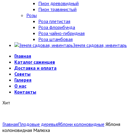
Пион древовидный
Пион травянистый
Розы
Роза плетистая
Роза флорибунда
Роза чайно-гибридная
Роза штамбовая
Земля садовая, инвентарь
Главная
Каталог саженцев
Доставка и оплата
Советы
Галерея
О нас
Контакты
Хит
Главная
Плодовые деревья
Яблони колоновидные
Яблоня
колоновидная Малюха