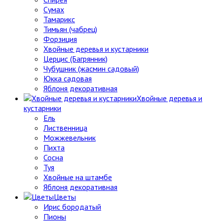
Сумах
Тамарикс
Тимьян (чабрец)
Форзиция
Хвойные деревья и кустарники
Церцис (Багрянник)
Чубушник (жасмин садовый)
Юкка садовая
Яблоня декоративная
Хвойные деревья и
кустарники
Ель
Лиственница
Можжевельник
Пихта
Сосна
Туя
Хвойные на штамбе
Яблоня декоративная
Цветы
Ирис бородатый
Пионы