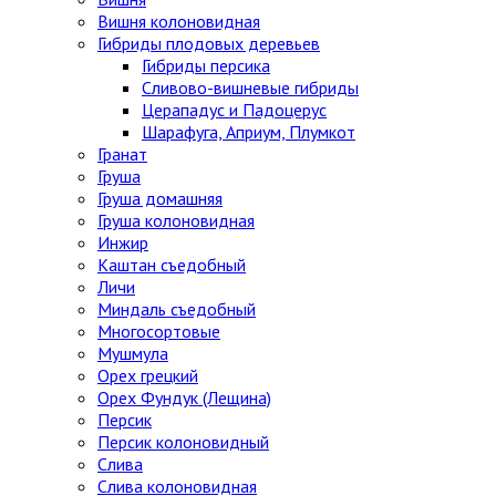
Вишня колоновидная
Гибриды плодовых деревьев
Гибриды персика
Сливово-вишневые гибриды
Церападус и Падоцерус
Шарафуга, Априум, Плумкот
Гранат
Груша
Груша домашняя
Груша колоновидная
Инжир
Каштан съедобный
Личи
Миндаль съедобный
Многосортовые
Мушмула
Орех грецкий
Орех Фундук (Лещина)
Персик
Персик колоновидный
Слива
Слива колоновидная