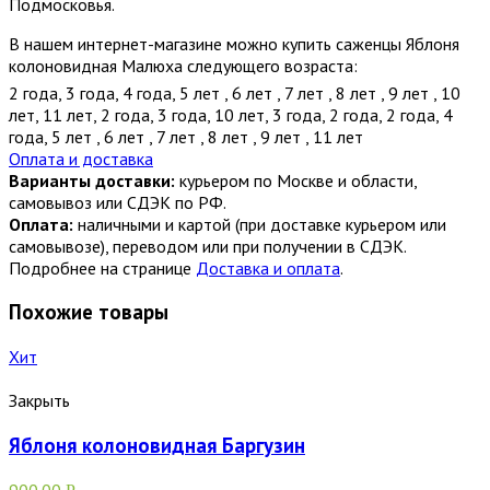
Подмосковья.
В нашем интернет-магазине можно купить саженцы Яблоня
колоновидная Малюха следующего возраста:
2 года
,
3 года
,
4 года
,
5 лет
,
6 лет
,
7 лет
,
8 лет
,
9 лет
,
10
лет
,
11 лет
,
2 года
,
3 года
,
10 лет
,
3 года
,
2 года
,
2 года
,
4
года
,
5 лет
,
6 лет
,
7 лет
,
8 лет
,
9 лет
,
11 лет
Оплата и доставка
Варианты доставки:
курьером по Москве и области,
самовывоз или СДЭК по РФ.
Оплата:
наличными и картой (при доставке курьером или
самовывозе), переводом или при получении в СДЭК.
Подробнее на странице
Доставка и оплата
.
Похожие товары
Хит
Закрыть
Яблоня колоновидная Баргузин
900.00