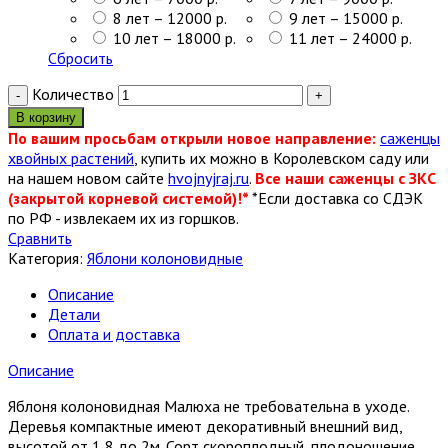
8 лет – 12000 р.
9 лет – 15000 р.
10 лет – 18000 р.
11 лет – 24000 р.
Сбросить
Количество
В корзину
По вашим просьбам открыли новое направление:
саженцы
хвойных растений
, купить их можно в Королевском саду или
на нашем новом сайте
hvojnyjraj.ru
.
Все наши саженцы с ЗКС
(закрытой корневой системой)!*
*Если доставка со СДЭК
по РФ - извлекаем их из горшков.
Сравнить
Категория:
Яблони колоновидные
Описание
Детали
Оплата и доставка
Описание
Яблоня колоновидная Малюха не требовательна в уходе.
Деревья компактные имеют декоративный внешний вид,
высотой от 1,8 до 2м. Сорт скороплодный, плодоношение