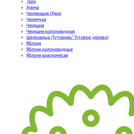
Тёрн
Хурма
Черевишня (Дюк)
Черемуха
Черешня
Черешня колоновидная
Шелковица (Тутовник/ Тутовое дерево)
Яблоня
Яблони колоновидные
Яблоня красномясая