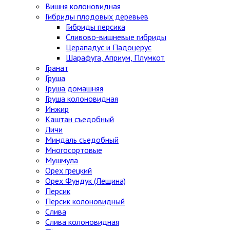
Вишня колоновидная
Гибриды плодовых деревьев
Гибриды персика
Сливово-вишневые гибриды
Церападус и Падоцерус
Шарафуга, Априум, Плумкот
Гранат
Груша
Груша домашняя
Груша колоновидная
Инжир
Каштан съедобный
Личи
Миндаль съедобный
Многосортовые
Мушмула
Орех грецкий
Орех Фундук (Лещина)
Персик
Персик колоновидный
Слива
Слива колоновидная