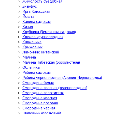
Жимолость съедобная
Зизифус
Ирга Канадская
Йошта
Калина садовая
Кизил
Клубника (Земляника садовая)
Клюква крупноплодная
Княженика
Крыжовник
Лимонник Китайский
Малина
Малина Тибетская (розолистная)
Облепиха
Рябина садовая
Рябина черноплодная (Арония, Черноплодка)
Смородина белая
Смородина зеленая (зеленоплодная)
Смородина золотистая
Смородина красная
Смородина розовая
Смородина черная
Шиповник (плодовый)