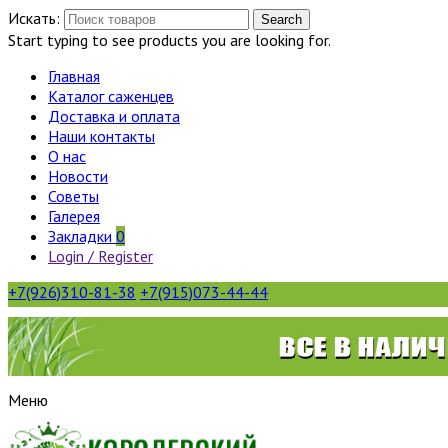
Искать:
Search
Start typing to see products you are looking for.
Главная
Каталог саженцев
Доставка и оплата
Наши контакты
О нас
Новости
Советы
Галерея
Закладки
0
Login / Register
+7(926)310-81-38
+7(915)073-44-44
Меню