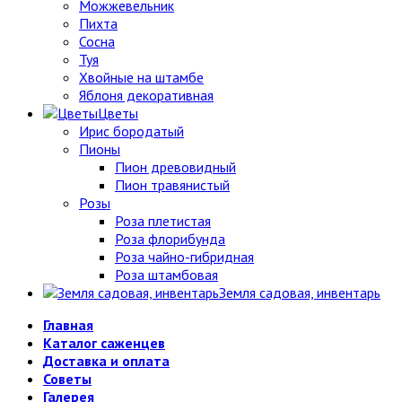
Можжевельник
Пихта
Сосна
Туя
Хвойные на штамбе
Яблоня декоративная
Цветы
Ирис бородатый
Пионы
Пион древовидный
Пион травянистый
Розы
Роза плетистая
Роза флорибунда
Роза чайно-гибридная
Роза штамбовая
Земля садовая, инвентарь
Главная
Каталог саженцев
Доставка и оплата
Советы
Галерея