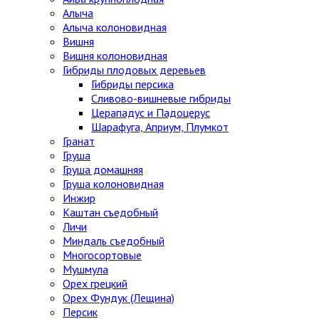
Алыча
Алыча колоновидная
Вишня
Вишня колоновидная
Гибриды плодовых деревьев
Гибриды персика
Сливово-вишневые гибриды
Церападус и Падоцерус
Шарафуга, Априум, Плумкот
Гранат
Груша
Груша домашняя
Груша колоновидная
Инжир
Каштан съедобный
Личи
Миндаль съедобный
Многосортовые
Мушмула
Орех грецкий
Орех Фундук (Лещина)
Персик