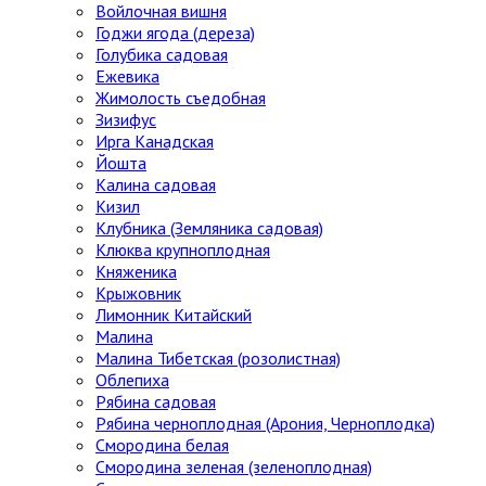
Войлочная вишня
Годжи ягода (дереза)
Голубика садовая
Ежевика
Жимолость съедобная
Зизифус
Ирга Канадская
Йошта
Калина садовая
Кизил
Клубника (Земляника садовая)
Клюква крупноплодная
Княженика
Крыжовник
Лимонник Китайский
Малина
Малина Тибетская (розолистная)
Облепиха
Рябина садовая
Рябина черноплодная (Арония, Черноплодка)
Смородина белая
Смородина зеленая (зеленоплодная)