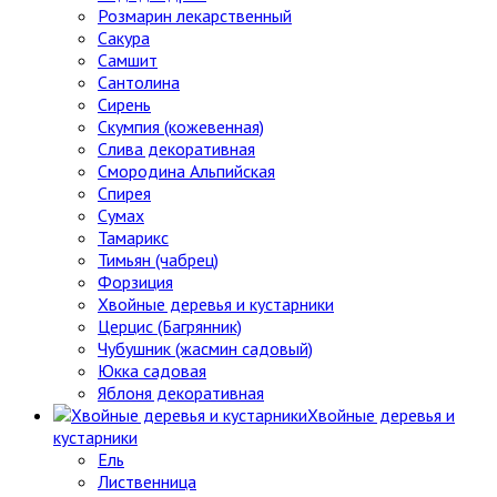
Розмарин лекарственный
Сакура
Самшит
Сантолина
Сирень
Скумпия (кожевенная)
Слива декоративная
Смородина Альпийская
Спирея
Сумах
Тамарикс
Тимьян (чабрец)
Форзиция
Хвойные деревья и кустарники
Церцис (Багрянник)
Чубушник (жасмин садовый)
Юкка садовая
Яблоня декоративная
Хвойные деревья и
кустарники
Ель
Лиственница