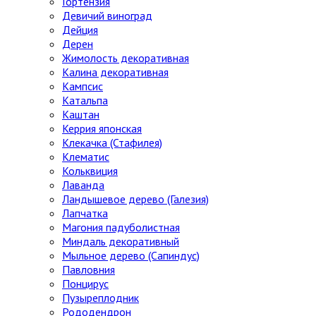
Гортензия
Девичий виноград
Дейция
Дерен
Жимолость декоративная
Калина декоративная
Кампсис
Катальпа
Каштан
Керрия японская
Клекачка (Стафилея)
Клематис
Кольквиция
Лаванда
Ландышевое дерево (Галезия)
Лапчатка
Магония падуболистная
Миндаль декоративный
Мыльное дерево (Сапиндус)
Павловния
Понцирус
Пузыреплодник
Рододендрон