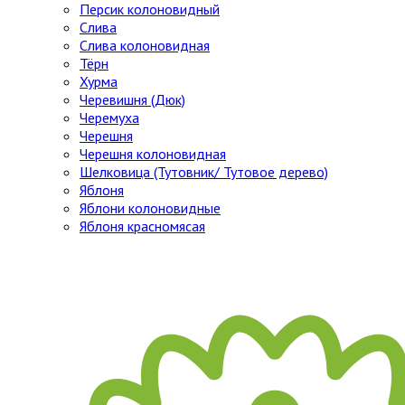
Персик колоновидный
Слива
Слива колоновидная
Тёрн
Хурма
Черевишня (Дюк)
Черемуха
Черешня
Черешня колоновидная
Шелковица (Тутовник/ Тутовое дерево)
Яблоня
Яблони колоновидные
Яблоня красномясая