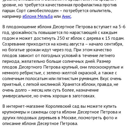
уровне, но требуется качественная профилактика против
парши. Сорт самобесплоден – потребуется опылитель,
например
яблоня Мельба
или
Анис
.
В плодоношение яблоня Десертное Петрова вступает на 5-6
год, урожайность повышается по нарастающей с каждым
годом и может достигнуть 250 кг яблок с дерева к 15 годам.
Созревание приходится на конец августа – начало сентября,
но богатые урожаи идут через год. При этом качество
плодов зависит от погодных условий в течение летнего
периода, желательно больше солнечных дней. Размер
плодов Десертного Петрова крупный, они плоскоокруглые и
немного ребристые, с зелено-желтой окраской, а также с
солнечным полосатым или пятнистым румянцем. Вкус очень
приятный, с легкой кислинкой. Хранятся яблоки, правда, не
очень долго – месяц или суть более, назначение
универсальное, но очень хороши в заготовках.
В интернет-магазине Королевский сад вы можете купить
крупномеры и саженцы сорта яблони Десертное Петрова и
других плодовых деревьев в Москве, посмотреть фото и
описание яблоня Десертное Петрова.