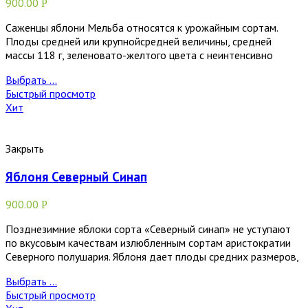
900.00
Р
Саженцы яблони Мельба относятся к урожайным сортам.
Плоды средней или крупнойсредней величины, средней
массы 118 г, зеленовато-желтого цвета с неинтенсивно
Выбрать ...
Быстрый просмотр
Хит
Закрыть
Яблоня Северный Синап
900.00
Р
Позднезимние яблоки сорта «Северный синап» не уступают
по вкусовым качествам излюбленным сортам аристократии
Cеверного полушария. Яблоня дает плоды средних размеров,
Выбрать ...
Быстрый просмотр