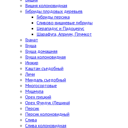
Вишня колоновидная
Гибриды плодовых деревьев
Гибриды персика
Сливово-вишневые гибриды
Церападус и Падоцерус
Шарафуга, Априум, Плумкот
Гранат
Груша
Груша домашняя
Груша колоновидная
Инжир
Каштан съедобный
Личи
Миндаль съедобный
Многосортовые
Мушмула
Орех грецкий
Орех Фундук (Лещина)
Персик
Персик колоновидный
Слива
Слива колоновидная