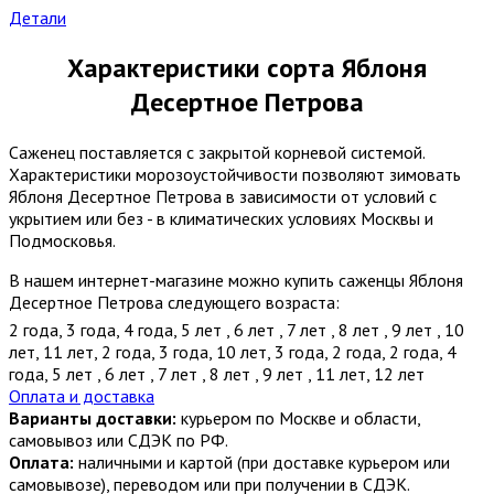
Детали
Характеристики сорта Яблоня
Десертное Петрова
Саженец поставляется с закрытой корневой системой.
Характеристики морозоустойчивости позволяют зимовать
Яблоня Десертное Петрова в зависимости от условий с
укрытием или без - в климатических условиях Москвы и
Подмосковья.
В нашем интернет-магазине можно купить саженцы Яблоня
Десертное Петрова следующего возраста:
2 года
,
3 года
,
4 года
,
5 лет
,
6 лет
,
7 лет
,
8 лет
,
9 лет
,
10
лет
,
11 лет
,
2 года
,
3 года
,
10 лет
,
3 года
,
2 года
,
2 года
,
4
года
,
5 лет
,
6 лет
,
7 лет
,
8 лет
,
9 лет
,
11 лет
,
12 лет
Оплата и доставка
Варианты доставки:
курьером по Москве и области,
самовывоз или СДЭК по РФ.
Оплата:
наличными и картой (при доставке курьером или
самовывозе), переводом или при получении в СДЭК.