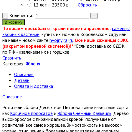
12 лет – 29500 р.
Сбросить
Количество
В корзину
По вашим просьбам открыли новое направление:
саженцы
хвойных растений
, купить их можно в Королевском саду или
на нашем новом сайте
hvojnyjraj.ru
.
Все наши саженцы с ЗКС
(закрытой корневой системой)!*
*Если доставка со СДЭК
по РФ - извлекаем их из горшков.
Сравнить
Категория:
Яблоня
Описание
Детали
Оплата и доставка
Описание
Родители яблони Десертное Петрова такие известные сорта,
как
Коричное полосатое
и
Яблоня Снежный Кальвиль
. Дерево
высокорослое с пирамидальной кроной, получившее от
родителей все самое хорошее. Зимостойкость на высоком
уровне, отношение к болезням и вредителям на среднем