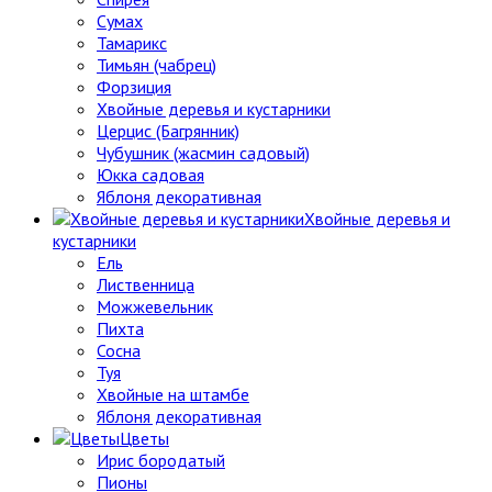
Сумах
Тамарикс
Тимьян (чабрец)
Форзиция
Хвойные деревья и кустарники
Церцис (Багрянник)
Чубушник (жасмин садовый)
Юкка садовая
Яблоня декоративная
Хвойные деревья и
кустарники
Ель
Лиственница
Можжевельник
Пихта
Сосна
Туя
Хвойные на штамбе
Яблоня декоративная
Цветы
Ирис бородатый
Пионы