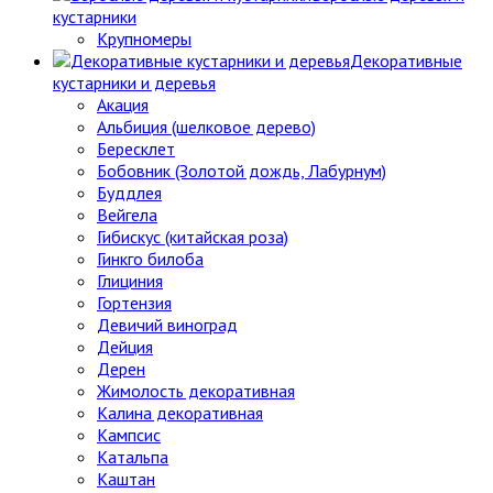
кустарники
Крупномеры
Декоративные
кустарники и деревья
Акация
Альбиция (шелковое дерево)
Бересклет
Бобовник (Золотой дождь, Лабурнум)
Буддлея
Вейгела
Гибискус (китайская роза)
Гинкго билоба
Глициния
Гортензия
Девичий виноград
Дейция
Дерен
Жимолость декоративная
Калина декоративная
Кампсис
Катальпа
Каштан