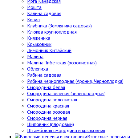
Ирга Канадская
Йошта
Калина садовая
Кизил
Клубника (Земляника садовая)
Клюква крупноплодная
Княженика
Крыжовник
Лимонник Китайский
Малина
Малина Тибетская (розолистная)
Облепиха
Рябина садовая
Рябина черноплодная (Арония, Черноплодка)
Смородина белая
Смородина зеленая (зеленоплодная)
Смородина золотистая
Смородина красная
Смородина розовая
Смородина черная
Шиповник (плодовый)
Штамбовая смородина и крыжовник
Взрослые деревья и