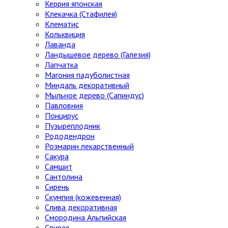
Керрия японская
Клекачка (Стафилея)
Клематис
Кольквиция
Лаванда
Ландышевое дерево (Галезия)
Лапчатка
Магония падуболистная
Миндаль декоративный
Мыльное дерево (Сапиндус)
Павловния
Понцирус
Пузыреплодник
Рододендрон
Розмарин лекарственный
Сакура
Самшит
Сантолина
Сирень
Скумпия (кожевенная)
Слива декоративная
Смородина Альпийская
Спирея