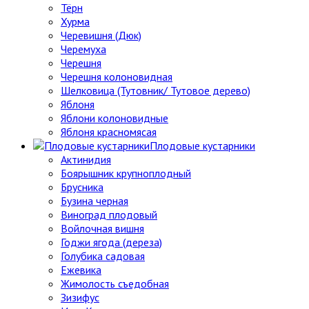
Тёрн
Хурма
Черевишня (Дюк)
Черемуха
Черешня
Черешня колоновидная
Шелковица (Тутовник/ Тутовое дерево)
Яблоня
Яблони колоновидные
Яблоня красномясая
Плодовые кустарники
Актинидия
Боярышник крупноплодный
Брусника
Бузина черная
Виноград плодовый
Войлочная вишня
Годжи ягода (дереза)
Голубика садовая
Ежевика
Жимолость съедобная
Зизифус