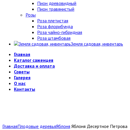
Пион древовидный
Пион травянистый
Розы
Роза плетистая
Роза флорибунда
Роза чайно-гибридная
Роза штамбовая
Земля садовая, инвентарь
Главная
Каталог саженцев
Доставка и оплата
Советы
Галерея
О нас
Контакты
Главная
Плодовые деревья
Яблоня
Яблоня Десертное Петрова